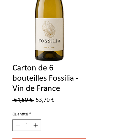
Carton de 6
bouteilles Fossilia -
Vin de France
Prix
Prix
 64,50 € 
53,70 €
original
promotionnel
Quantité
*