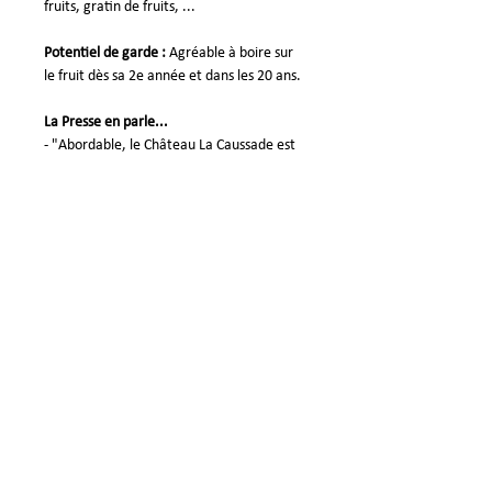
fruits, gratin de fruits, ...
Potentiel de garde :
Agréable à boire sur
le fruit dès sa 2e année et dans les 20 ans.
La Presse en parle...
- "Abordable, le Château La Caussade est
un
liquoreux agréablement fruité
, mais
qui progresse en complexité ….Le
millésime solaire va bien au blanc 2018,
qui offre un fruit concentré .Il rappelle la
pâte de coing, la mandarine et la
citronnelle, avec une bonne
longueur."
Guide des Meilleurs Vins de
France
-"C'est certainement le meilleur rapport
qualité-prix de l'appellation! Fruit fin doux
et précis avec une finale finement
vanillée. Charmant et complet".
Guide des
meilleurs Vins de France
-
**** Excellen
t : « Nez de confiture et
d’oranges délicieuses et au palais saveurs