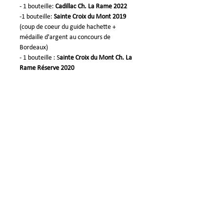
- 1 bouteille:
Cadillac Ch. La Rame 2022
-1 bouteille:
Sainte Croix du Mont 2019
(coup de coeur du guide hachette +
médaille d'argent au concours de
Bordeaux)
- 1 bouteille :
S
ainte Croix du Mont Ch. La
Rame Réserve 2020
Château La Rame - La Rame -
33410 Sainte Croix du Mont
+33 (0) 5 56 62 01 50
dgm@wanadoo.fr
Rejoignez-nous sur