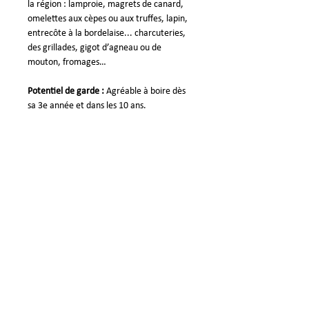
la région : lamproie, magrets de canard,
omelettes aux cèpes ou aux truffes, lapin,
entrecôte à la bordelaise... charcuteries,
des grillades, gigot d’agneau ou de
mouton, fromages…
Potentiel de garde :
Agréable à boire dès
sa 3e année et dans les 10 ans.
La Presse en parle...
- "C’est un fort joli vin, rubis soutenu, au
nez élégant de fruits rouges et noirs mûrs,
ample, charnu, sans agressivité aucune en
bouche, porté par des tanins aimables et
une agréable vivacité finale. »
Guide
Hachette
-
«
Grandes réussites : Une des plus belles
expressions de fruit en Côtes de
Bordeaux
»
La Revue du Vin de France
- Distingué pour son excellent rapport
qualité-prix – « Les Vins Malins : Ch. La
Rame La Charmille.
Plus besoin de se