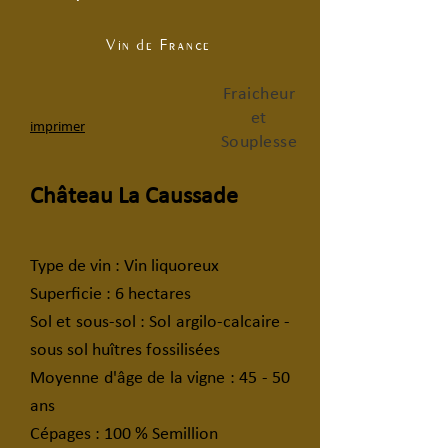
Vin de France
Fraicheur
et
imprimer
Souplesse
Château La Caussade
Type de vin : Vin liquoreux
Superficie : 6 hectares
Sol et sous-sol : Sol argilo-calcaire -
sous sol huîtres fossilisées
Moyenne d'âge de la vigne : 45 - 50
ans
Cépages : 100 % Semillion