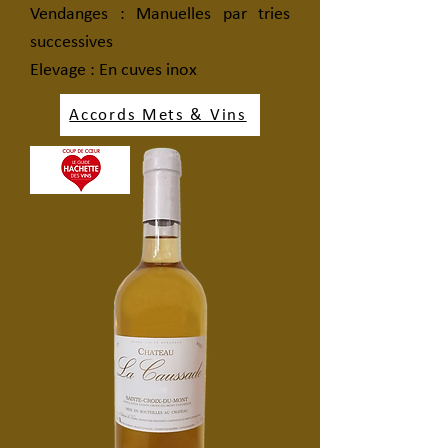
Vendanges : Manuelles par tries
successives
Elevage : En cuves inox
Accords Mets & Vins