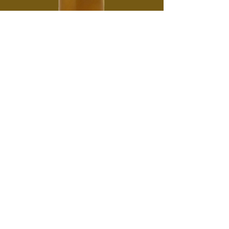
Boutique
Château La Rame - La Rame -
33410 Sainte Croix du Mont
+33 (0) 5 56 62 01 50
dgm@wanadoo.fr
Rejoignez-nous sur