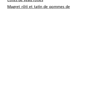
Côtes de veau rôties
Magret rôti et tatin de pommes de
terre
Plaisirs d'automne aux châtaignes
Selle d'agneau rôtie
Tajine d'agneau aux fruits secs
Tournedos Rossini
Château La Rame - La Rame -
33410 Sainte Croix du Mont
+33 (0) 5 56 62 01 50
dgm@wanadoo.fr