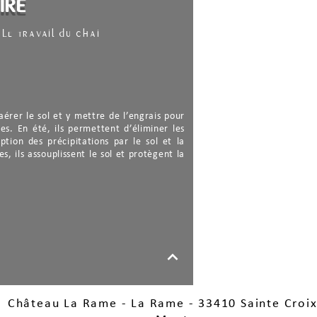
ire
Le travail du chai
aérer le sol et y mettre de l’engrais pour
es. En été, ils permettent d’éliminer les
Eclaircissage
ption des précipitations par le sol et la
, ils assouplissent le sol et protègent la
M
Palissage
Château La Rame - La Rame - 33410 Sainte Croix